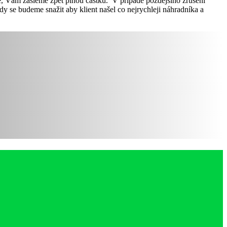
e, Vám zašleme zpět plnou částku. V případě pozdějšího zrušení
 se budeme snažit aby klient našel co nejrychleji náhradníka a