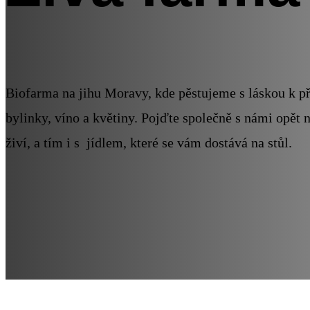
Biofarma na jihu Moravy, kde pěstujeme s láskou k př
bylinky, víno a květiny. Pojďte společně s námi opět 
živí, a tím i s jídlem, které se vám dostává na stůl.