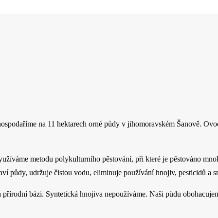
 hospodaříme na 11 hektarech orné půdy v jihomoravském Šanově. Ovoce
.
užíváme metodu polykulturního pěstování, při které je pěstováno mno
ví půdy, udržuje čistou vodu, eliminuje používání hnojiv, pesticidů a sn
 přírodní bázi. Syntetická hnojiva nepoužíváme. Naši půdu obohacuje