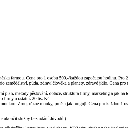
farmou. Cena pro 1 osobu 500,-/každou započatou hodinu. Pro 2 a 
zemědělství, půda, zdraví člověka a planety, zdravé jídlo. Cena pro n
án, metody pěstování, dotace, struktura firmy, marketing a jak na to.
irmy a ostatní: 20 tis. Kč
ukou. Zrno, různé mouky, proč a jak fungují. Cena pro každou 1 os
le ukončit služby bez udání důvodů.)