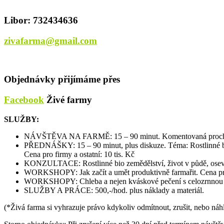
Libor: 732434636
zivafarma@gmail.com
Objednávky přijímáme přes
Facebook
Živé farmy
SLUŽBY:
NÁVŠTĚVA NA FARMĚ: 15 – 90 minut. Komentovaná procházka 
PŘEDNÁŠKY: 15 – 90 minut, plus diskuze. Téma: Rostlinné bio 
Cena pro firmy a ostatní: 10 tis. Kč
KONZULTACE: Rostlinné bio zemědělství, život v půdě, osevní pl
WORKSHOPY: Jak začít a umět produktivně farmařit. Cena pro f
WORKSHOPY: Chleba a nejen kváskové pečení s celozrnnou mo
SLUŽBY A PRÁCE: 500,-/hod. plus náklady a materiál.
(*Živá farma si vyhrazuje právo kdykoliv odmítnout, zrušit, nebo náh