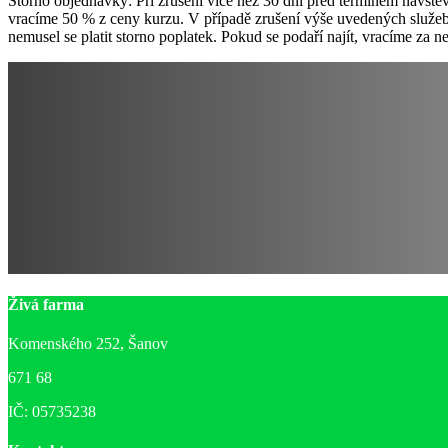
Storno objednávky: Při zrušení více než 30 dní před termínem návště
vracíme 50 % z ceny kurzu. V případě zrušení výše uvedených služeb 
nemusel se platit storno poplatek. Pokud se podaří najít, vracíme za n
Živá farma
Komenského 252, Šanov
671 68
IČ: 05735238