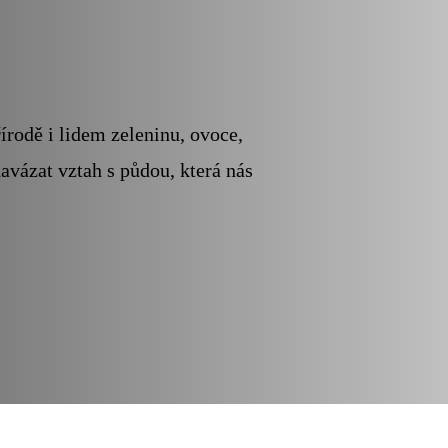
írodě i lidem zeleninu, ovoce,
navázat vztah s půdou, která nás