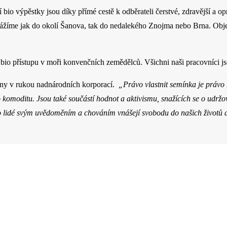
 bio výpěstky jsou díky přímé cestě k odběrateli čerstvé, zdravější a 
vážíme jak do okolí Šanova, tak do nedalekého Znojma nebo Brna. Ob
io přístupu v moři konvenčních zemědělců. Všichni naši pracovníci jso
ženy v rukou nadnárodních korporací.
„Právo vlastnit semínka je právo 
omoditu. Jsou také součástí hodnot a aktivismu, snažících se o udržován
 lidé svým uvědoměním a chováním vnášejí svobodu do našich životů a 