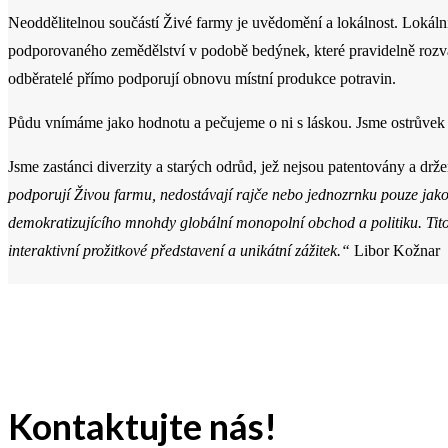
Neoddělitelnou součástí Živé farmy je uvědomění a lokálnost. Lokální
podporovaného zemědělství v podobě bedýnek, které pravidelně roz
odběratelé přímo podporují obnovu místní produkce potravin.
Půdu vnímáme jako hodnotu a pečujeme o ni s láskou. Jsme ostrůvek b
Jsme zastánci diverzity a starých odrůd, jež nejsou patentovány a dr
podporují Živou farmu, nedostávají rajče nebo jednozrnku pouze jako k
demokratizujícího mnohdy globální monopolní obchod a politiku. Tito
interaktivní prožitkové představení a unikátní zážitek.“
Libor Kožnar
Kontaktujte nás!