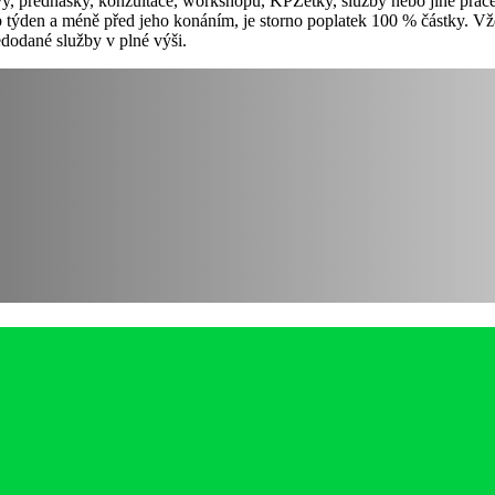
vy, přednášky, konzultace, workshopu, KPZetky, služby nebo jiné prác
týden a méně před jeho konáním, je storno poplatek 100 % částky. Vždy
edodané služby v plné výši.